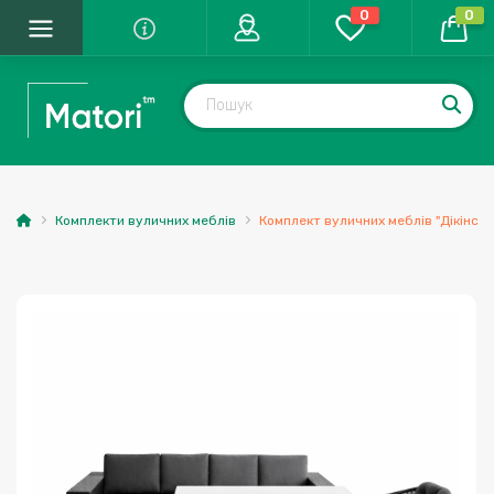
0
0
Комплекти вуличних меблів
Комплект вуличних меблів "Дікінсон