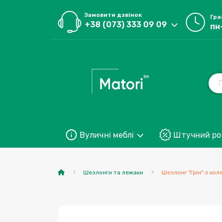
Замовити дзвінок
Гра
+38 (073) 333 09 09
пн
Вуличні меблі
Штучний ро
Шезлонги та лежаки
Шезлонг "Грін" з ко