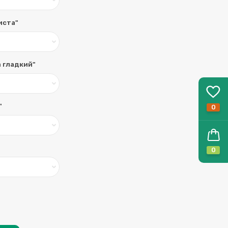
иста"
а гладкий"
"
0
0