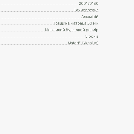
200*70*30
Техноротанг
Алюміній
Товщина матраца 50 мм
Можливий будь-який розмір
5 років
Matori™ (Україна)