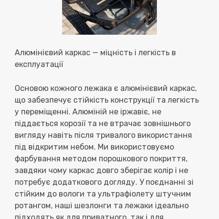
Алюмінієвий каркас — міцність і легкість в
експлуатації
Основою кожного лежака є
алюмінієвий каркас
,
що забезпечує стійкість конструкції та легкість
у переміщенні. Алюміній не іржавіє, не
піддається корозії та не втрачає зовнішнього
вигляду навіть після тривалого використання
під відкритим небом. Ми використовуємо
фарбування методом порошкового покриття,
завдяки чому каркас довго зберігає колір і не
потребує додаткового догляду. У поєднанні зі
стійким до вологи та ультрафіолету
штучним
ротангом
, наші шезлонги та лежаки ідеально
підходять як для приватного, так і для