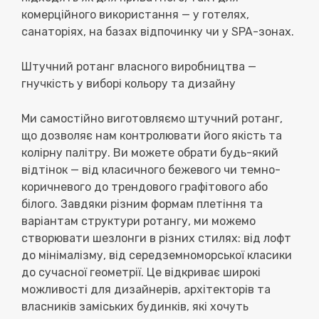
комерційного використання — у готелях,
санаторіях, на базах відпочинку чи у SPA-зонах.
Штучний ротанг власного виробництва —
гнучкість у виборі кольору та дизайну
Ми самостійно виготовляємо
штучний ротанг
,
що дозволяє нам контролювати його якість та
колірну палітру. Ви можете обрати будь-який
відтінок — від класичного бежевого чи темно-
коричневого до трендового графітового або
білого. Завдяки різним формам плетіння та
варіантам структури ротангу, ми можемо
створювати шезлонги в
різних стилях: від лофт
до мінімалізму, від середземноморської класики
до сучасної геометрії
. Це відкриває широкі
можливості для дизайнерів, архітекторів та
власників заміських будинків, які хочуть