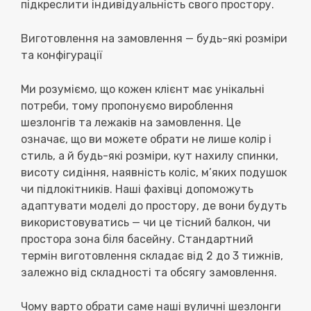
підкреслити індивідуальність свого простору.
Виготовлення на замовлення — будь-які розміри
та конфігурації
Ми розуміємо, що кожен клієнт має унікальні
потреби, тому пропонуємо
вироблення
шезлонгів та лежаків на замовлення
. Це
означає, що ви можете обрати не лише колір і
стиль, а й
будь-які розміри
, кут нахилу спинки,
висоту сидіння, наявність коліс, м’яких подушок
чи підлокітників. Наші фахівці допоможуть
адаптувати моделі до простору, де вони будуть
використовуватись — чи це тісний балкон, чи
простора зона біля басейну. Стандартний
термін виготовлення складає від 2 до 3 тижнів,
залежно від складності та обсягу замовлення.
Чому варто обрати саме наші вуличні шезлонги