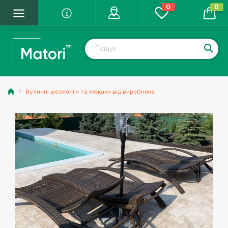
0
0
Вуличні шезлонги та лежаки від виробника