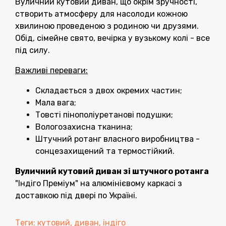
Вуличний кутовий диван, що окрім зручності,
створить атмосферу для насолоди кожною
хвилиною проведеною з родиною чи друзями.
Обід, сімейне свято, вечірка у вузькому колі - все
під силу.
Важливі переваги:
Складається з двох окремих частин;
Мала вага;
Товсті пінополіуретанові подушки;
Вологозахисна тканина;
Штучний ротанг власного виробництва -
сонцезахищений та термостійкий.
Вуличний кутовий диван зі штучного ротанга
"Індіго Преміум" на алюмінієвому каркасі з
доставкою під двері по Україні.
Теги:
кутовий
,
диван
,
індіго