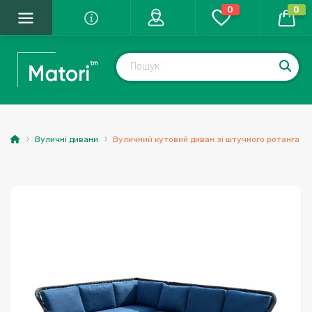
0
0
Вуличні дивани
Вуличний кутовий диван зі штучного ротанга "Ін