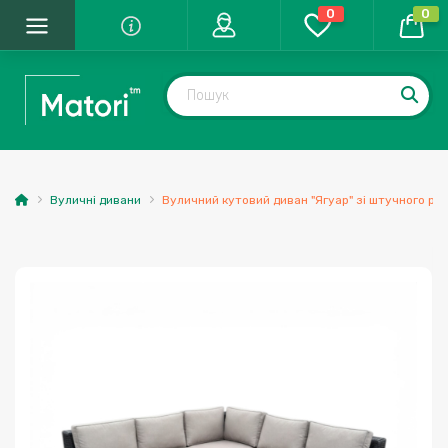
0
0
Вуличні дивани
Вуличний кутовий диван "Ягуар" зі штучного ро