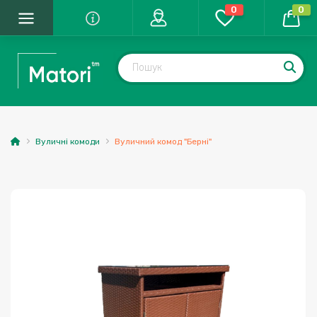
0
0
Вуличні комоди
Вуличний комод "Берні"