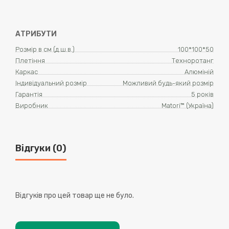
АТРИБУТИ
Розмір в см (д.ш.в.)
100*100*50
Плетіння
Техноротанг
Каркас
Алюміній
Індивідуальний розмір
Можливий будь-який розмір
Гарантія
5 років
Виробник
Matori™ (Україна)
Відгуки (0)
Відгуків про цей товар ще не було.