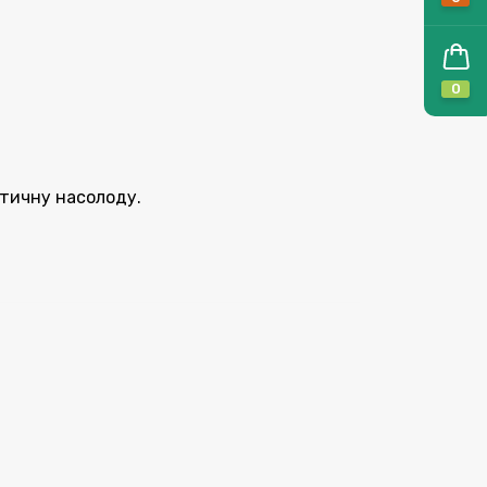
0
етичну насолоду.