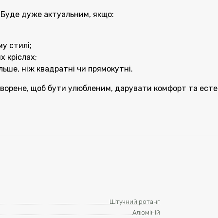
 Буде дуже актуальним, якщо:
у стилі;
х кріслах;
льше, ніж квадратні чи прямокутні.
творене, щоб бути улюбленим, дарувати комфорт та ест
Штучний ротанг
Алюміній