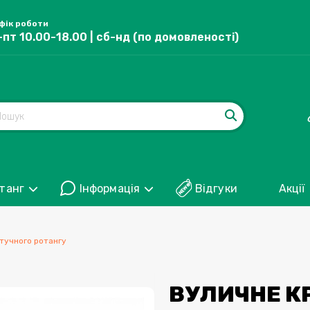
фік роботи
-пт 10.00-18.00 | сб-нд (по домовленості)
танг
Інформація
Відгуки
Акції
штучного ротангу
ВУЛИЧНЕ КР