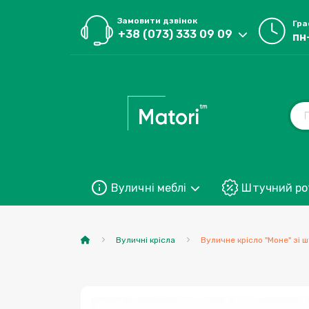
Замовити дзвінок
Гра
+38 (073) 333 09 09
пн
Вуличні меблі
Штучний ро
Вуличні крісла
Вуличне крісло "Моне" зі 