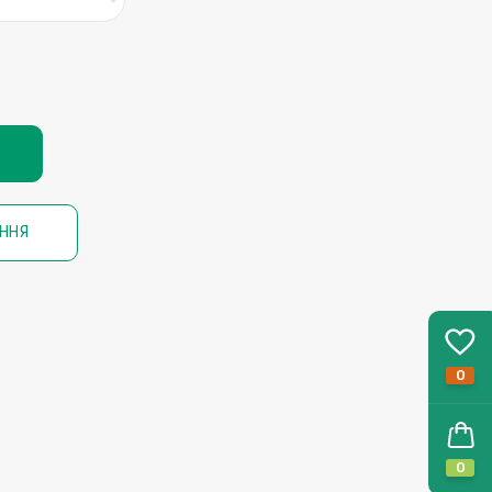
ННЯ
0
0