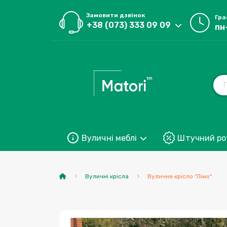
Замовити дзвінок
Гра
+38 (073) 333 09 09
пн
Вуличні меблі
Штучний ро
Вуличні крісла
Вуличне крісло "Лімо"