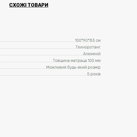
СХОЖІ ТОВАРИ
100*90*83 см
Техноротанг
Алюміній
Товщина матраца 100 мм
Можливий будь-який розмір
5 років