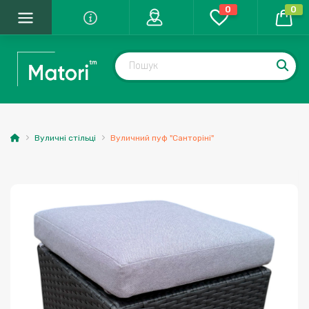
0
0
Вуличні стільці
Вуличний пуф "Санторіні"