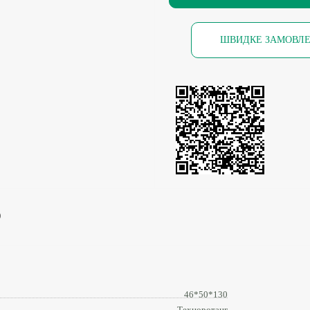
ШВИДКЕ ЗАМОВЛ
)
46*50*130
Техноротанг