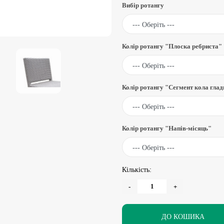
Вибір ротангу
Колір ротангу "Плоска ребриста"
Колір ротангу "Сегмент кола гла
Колір ротангу "Напів-місяць"
Кількість:
-
+
ДО КОШИКА