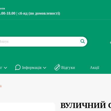
боти
.00-18.00 | сб-нд (по домовленості)
нг
Інформація
Відгуки
Акції
ий
ВУЛИЧНИЙ С