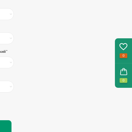
дкий"
0
0