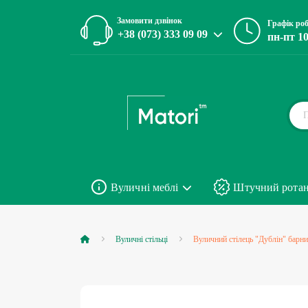
Замовити дзвінок
Графік ро
+38 (073) 333 09 09
пн-пт 10
Вуличні меблі
Штучний рота
Вуличні стільці
Вуличний стілець "Дублін" барн