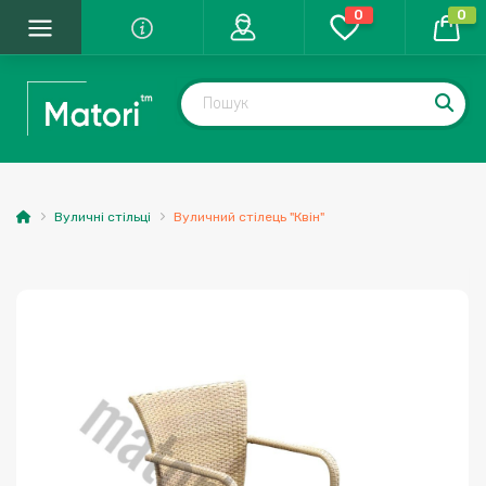
0
0
Вуличні стільці
Вуличний стілець "Квін"