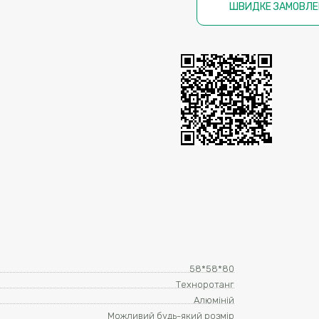
ШВИДКЕ ЗАМОВЛЕ
58*58*80
Техноротанг
Алюміній
Можливий будь-який розмір