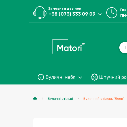
Замовити дзвінок
Гра
+38 (073) 333 09 09
пн
Вуличні меблі
Штучний ро
Вуличні стільці
Вуличний стілець "Леон"