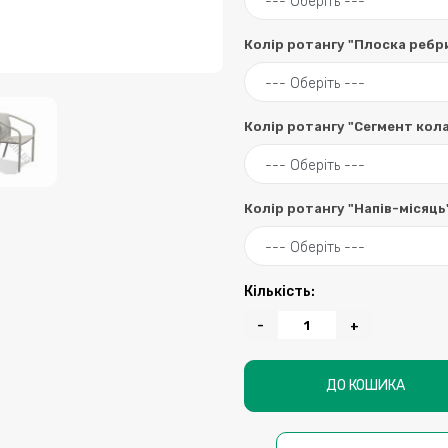
Колір ротангу "Плоска ребр
Колір ротангу "Сегмент кол
Колір ротангу "Напів-місяць
Кількість:
-
+
ДО КОШИКА