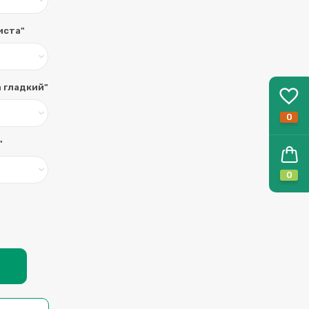
иста"
а гладкий"
0
"
0