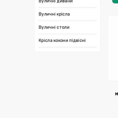
Вуличні дивани
Вуличні крісла
Вуличні столи
Крісла кокони підвісні
М