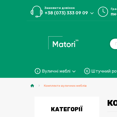
Замовити дзвінок
Гра
+38 (073) 333 09 09
пн
Вуличні меблі
Штучний ро
Комплекти вуличних меблів
К
КАТЕГОРІЇ